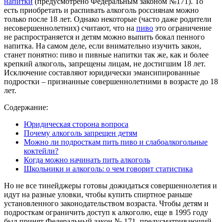
напитки
(предусмотрено Федеральным законом №171). То
есть приобретать и распивать алкоголь россиянам можно
только после 18 лет. Однако некоторые (часто даже родители
несовершеннолетних) считают, что на
пиво
это ограничение
не распространяется и детям можно выпить бокал пенного
напитка. На самом деле, если внимательно изучить закон,
станет понятно: пиво и пивные напитки так же, как и более
крепкий алкоголь, запрещены лицам, не достигшим 18 лет.
Исключение составляют юридически эмансипированные
подростки – признанные совершеннолетними в возрасте до 18
лет.
Содержание:
Юридическая сторона вопроса
Почему алкоголь запрещен детям
Можно ли подросткам пить пиво и слабоалкогольные
коктейли?
Когда можно начинать пить алкоголь
Школьники и алкоголь: о чем говорит статистика
Но не все тинейджеры готовы дожидаться совершеннолетия и
идут на разные уловки, чтобы купить спиртное раньше
установленного законодательством возраста. Чтобы детям и
подросткам ограничить доступ к алкоголю, еще в 1995 году
был принят Федеральный закон № 171, предусматривающий