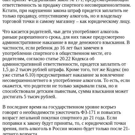
ответственность за продажу спиртного несовершеннолетним.
Кстати, при нарушении закона штраф придется заплатить не
только продавцу, отпустившему алкоголь, но и владельцу
торговой точки и самому магазину – как юридическому лицу.
Что касается родителей, чьи дети употребляют алкоголь
раньше разрешенного срока, для них также предусмотрено
административное наказание в виде денежного взыскания. В
частности, если ребенок до 16 лет был замечен в
употреблении спиртного в общественном месте, его
родителям, согласно статье 20.22 Кодекса об
административной ответственности, придется заплатить от
1,5 до 2 тысяч рублей штрафа. Кроме того, тот же Кодекс (но
уже статья 6.10) предусматривает наказание за вовлечение
несовершеннолетнего в употребление алкоголя. То есть, если
окажется, что родители не только закрывали глаза, но и
способствовали детским пьянствам, сумма взыскания может
достигать 5 тысяч рублей.
В последнее время на государственном уровне всерьез
говорят о необходимости ужесточить ФЗ-171 и повысить
возраст легальной покупки спиртного до 21 года. Если
поправки к закону будут приняты, то, с юридической точки
зрения, пить алкоголь в России можно будет только после 21-
летнего возраста.