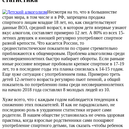
Несмотря на то, что в большинстве
стран мира, в том числе и в РФ, запрещена продажа
спиртного лицам младше 18 лет, но, как свидетельствуют
данные ВОЗ, средний возраст, в котором дети впервые узнают
вкус алкоголя, составляет примерно 12 лет. А 80% из всех 15-
летних девушек и юношей регулярно употребляют спиртное
разной крепости. Что касается России, то
среднестатистические показатели по стране стремительно
приближаются к общемировым. Проблема алкоголизма среди
несовершеннолетних быстро набирает обороты. Если раньше
юные россияне впервые пробовали крепкое спиртное в 17-19
лет, то в последние годы эта планка снизилась к 14-15 годам.
Еще хуже ситуация с употреблением пива. Примерно треть
детей 12-летнего возраста регулярно пьют пенной, а общий
показатель по потреблению пива среди несовершеннолетних
на начало 2018 года составлял 8 молодых людей из 10.
Хуже всего, что с каждым годом наблюдается тенденция к
снижению этих показателей. И как не парадоксально, не
последнюю роль в ухудшении статистики играют сами
родители. В нашем обществе установилась не очень здоровая
практика, когда взрослые родственники сами поощряют
употребление спиртного детьми, так сказать «чтобы ребенок