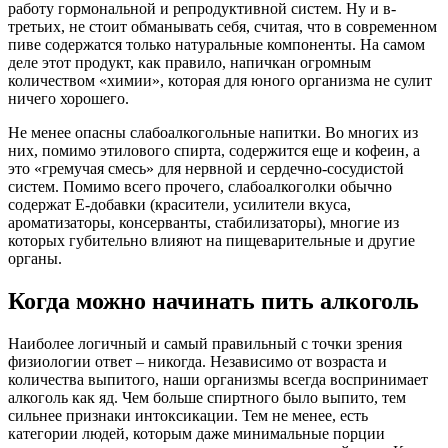
работу гормональной и репродуктивной систем. Ну и в-
третьих, не стоит обманывать себя, считая, что в современном
пиве содержатся только натуральные компоненты. На самом
деле этот продукт, как правило, напичкан огромным
количеством «химии», которая для юного организма не сулит
ничего хорошего.
Не менее опасны слабоалкогольные напитки. Во многих из
них, помимо этилового спирта, содержится еще и кофеин, а
это «гремучая смесь» для нервной и сердечно-сосудистой
систем. Помимо всего прочего, слабоалкоголки обычно
содержат Е-добавки (красители, усилители вкуса,
ароматизаторы, консерванты, стабилизаторы), многие из
которых губительно влияют на пищеварительные и другие
органы.
Когда можно начинать пить алкоголь
Наиболее логичный и самый правильный с точки зрения
физиологии ответ – никогда. Независимо от возраста и
количества выпитого, наши организмы всегда воспринимает
алкоголь как яд. Чем больше спиртного было выпито, тем
сильнее признаки интоксикации. Тем не менее, есть
категории людей, которым даже минимальные порции