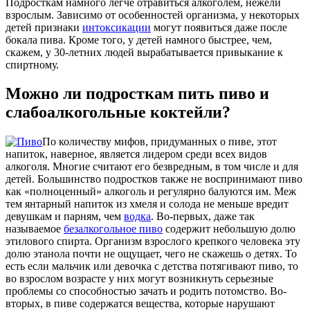
Подросткам намного легче отравиться алкоголем, нежели
взрослым. Зависимо от особенностей организма, у некоторых
детей признаки
интоксикации
могут появиться даже после
бокала пива. Кроме того, у детей намного быстрее, чем,
скажем, у 30-летних людей вырабатывается привыкание к
спиртному.
Можно ли подросткам пить пиво и
слабоалкогольные коктейли?
По количеству мифов, придуманных о пиве, этот
напиток, наверное, является лидером среди всех видов
алкоголя. Многие считают его безвредным, в том числе и для
детей. Большинство подростков также не воспринимают пиво
как «полноценный» алкоголь и регулярно балуются им. Меж
тем янтарный напиток из хмеля и солода не меньше вредит
девушкам и парням, чем
водка
. Во-первых, даже так
называемое
безалкогольное пиво
содержит небольшую долю
этилового спирта. Организм взрослого крепкого человека эту
долю этанола почти не ощущает, чего не скажешь о детях. То
есть если мальчик или девочка с детства потягивают пиво, то
во взрослом возрасте у них могут возникнуть серьезные
проблемы со способностью зачать и родить потомство. Во-
вторых, в пиве содержатся вещества, которые нарушают