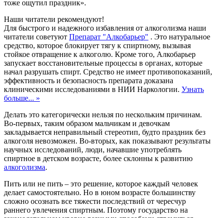
тоже ощутил праздник».
Наши читатели рекомендуют!
Для быстрого и надежного избавления от алкоголизма наши
читатели советуют
Препарат "Алкобарьер"
. Это натуральное
средство, которое блокирует тягу к спиртному, вызывая
стойкое отвращение к алкоголю. Кроме того, Алкобарьер
запускает восстановительные процессы в органах, которые
начал разрушать спирт. Средство не имеет противопоказаний,
эффективность и безопасность препарата доказана
клиническими исследованиями в НИИ Наркологии.
Узнать
больше... »
Делать это категорически нельзя по нескольким причинам.
Во-первых, таким образом мальчикам и девочкам
закладывается неправильный стереотип, будто праздник без
алкоголя невозможен. Во-вторых, как показывают результаты
научных исследований, люди, начавшие употреблять
спиртное в детском возрасте, более склонны к развитию
алкоголизма
.
Пить или не пить – это решение, которое каждый человек
делает самостоятельно. Но в юном возрасте большинству
сложно осознать все тяжести последствий от чересчур
раннего увлечения спиртным. Поэтому государство на