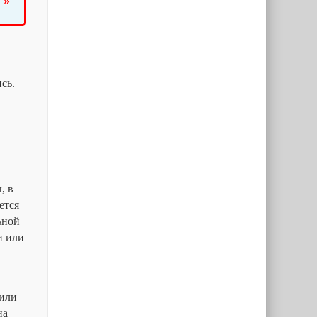
 »
сь.
, в
ется
ьной
и или
 или
на