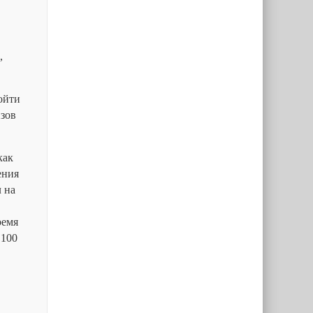
,
ойти
изов
как
ения
 на
ремя
 100