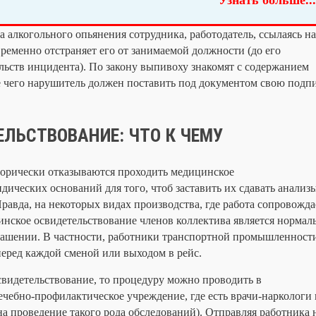
Узнать больше...
а алкогольного опьянения сотрудника, работодатель, ссылаясь на
временно отстраняет его от занимаемой должности (до его
льств инцидента). По закону выпивоху знакомят с содержанием
е чего нарушитель должен поставить под документом свою подпи
ЛЬСТВОВАНИЕ: ЧТО К ЧЕМУ
горически отказываются проходить медицинское
дических оснований для того, чтоб заставить их сдавать анализы
равда, на некоторых видах производства, где работа сопровожда
ское освидетельствование членов коллектива является нормал
лашении. В частности, работники транспортной промышленност
перед каждой сменой или выходом в рейс.
свидетельствование, то процедуру можно проводить в
лечебно-профилактическое учреждение, где есть врачи-наркологи
а проведение такого рода обследований). Отправляя работника 