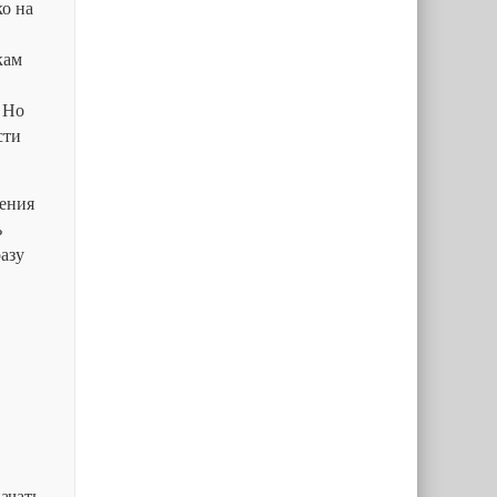
ко на
кам
 Но
сти
ления
ь
разу
ачать