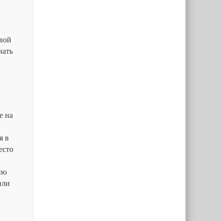
овой
нать
е на
я в
есто
ию
или