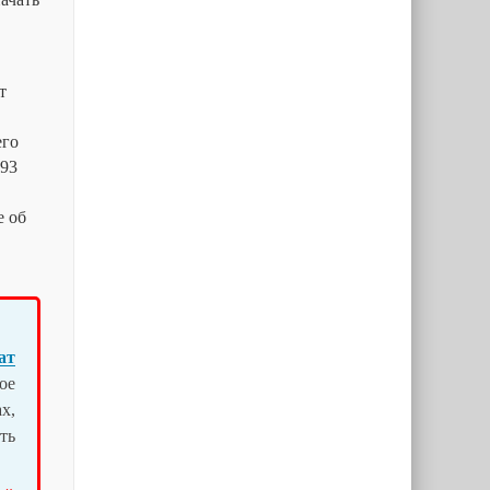
т
его
193
е об
ат
ое
х,
ть