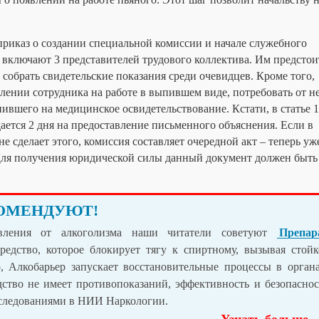
приказ о создании специальной комиссии и начале служебного
 включают 3 представителей трудового коллектива. Им предстои
 собрать свидетельские показания среди очевидцев. Кроме того,
влении сотрудника на работе в выпившем виде, потребовать от н
вшего на медицинское освидетельствование. Кстати, в статье 
дается 2 дня на предоставление письменного объяснения. Если в
е сделает этого, комиссия составляет очередной акт – теперь уж
 Для получения юридической силы данный документ должен быть
ОМЕНДУЮТ!
вления от алкоголизма наши читатели советуют
Препар
редство, которое блокирует тягу к спиртному, вызывая стойк
, Алкобарьер запускает восстановительные процессы в органа
дство не имеет противопоказаний, эффективность и безопаснос
сследованиями в НИИ Наркологии.