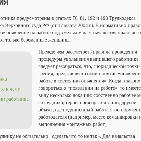
ИЯ
ника предусмотрены в статьях 76, 81, 192 и 193 Трудкодекса
а Верховного суда РФ (от 17 марта 2004 г). В нормативно-прав
ное появление на работе под хмельком дает начальству право выг
ют только беременные женщины.
Прежде чем рассмотреть правила проведения
процедуры увольнения выпившего работника,
следует разобраться, что, с юридической точки
зрения, представляет собой понятие «появлени
ика
работе в состоянии опьянения». Когда в законе
говориться о «появлении на работе», то имеетс
то к чему
виду несколько локаций: собственно рабочее м
нии работника
сотрудника, территория организации, другой
объект, где подчиненный работает по поручен
работодателя (например, место командировки 
выполнения монтажных работ).
ику не обязательно «сделать что-то не так». Для начальства