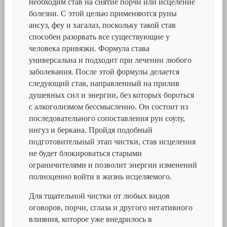
необходим став на снятие порчи или исцеление
болезни. С этой целью применяются руны
ансуз, феу и хагалаз, поскольку такой став
способен разорвать все существующие у
человека привязки. Формула става
универсальна и подходит при лечении любого
заболевания. После этой формулы делается
следующий став, направленный на прилив
душевных сил и энергии, без которых бороться
с алкоголизмом бессмысленно. Он состоит из
последовательного сопоставления рун соулу,
ингуз и беркана. Пройдя подобный
подготовительный этап чистки, став исцеления
не будет блокироваться старыми
ограничителями и позволит энергии изменений
полноценно войти в жизнь исцеляемого.
Для тщательной чистки от любых видов
оговоров, порчи, сглаза и другого негативного
влияния, которое уже внедрилось в