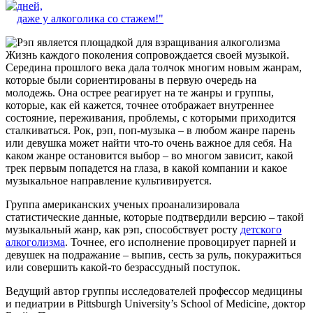
дней,
даже у алкоголика со стажем!"
Жизнь каждого поколения сопровождается своей музыкой.
Середина прошлого века дала толчок многим новым жанрам,
которые были сориентированы в первую очередь на
молодежь. Она острее реагирует на те жанры и группы,
которые, как ей кажется, точнее отображает внутреннее
состояние, переживания, проблемы, с которыми приходится
сталкиваться. Рок, рэп, поп-музыка – в любом жанре парень
или девушка может найти что-то очень важное для себя. На
каком жанре остановится выбор – во многом зависит, какой
трек первым попадется на глаза, в какой компании и какое
музыкальное направление культивируется.
Группа американских ученых проанализировала
статистические данные, которые подтвердили версию – такой
музыкальный жанр, как рэп, способствует росту
детского
алкоголизма
. Точнее, его исполнение провоцирует парней и
девушек на подражание – выпив, сесть за руль, покуражиться
или совершить какой-то безрассудный поступок.
Ведущий автор группы исследователей профессор медицины
и педиатрии в Pittsburgh University’s School of Medicine, доктор