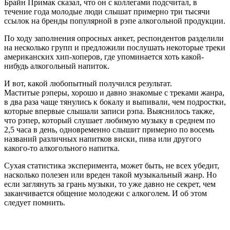
Брайн Примак сказал, что он с коллегами подсчитал, в
течение года молодые люди слышат примерно три тысячи
ссылок на бренды популярной в рэпе алкогольной продукции.
По ходу заполнения опросных анкет, респондентов разделили
на несколько групп и предложили послушать некоторые треки
американских хип-хоперов, где упоминается хоть какой-
нибудь алкогольный напиток.
И вот, какой любопытный получился результат.
Маститые рэперы, хорошо и давно знакомые с треками жанра,
в два раза чаще тянулись к бокалу и выпивали, чем подростки,
которые впервые слышали записи рэпа. Выяснилось также,
что рэпер, который слушает любимую музыку в среднем по
2,5 часа в день, одновременно слышит примерно по восемь
названий различных напитков виски, пива или другого
какого-то алкогольного напитка.
Сухая статистика эксперимента, может быть, не всех убедит,
насколько полезен или вреден такой музыкальный жанр. Но
если заглянуть за грань музыки, то уже давно не секрет, чем
заканчивается общение молодежи с алкоголем. И об этом
следует помнить.