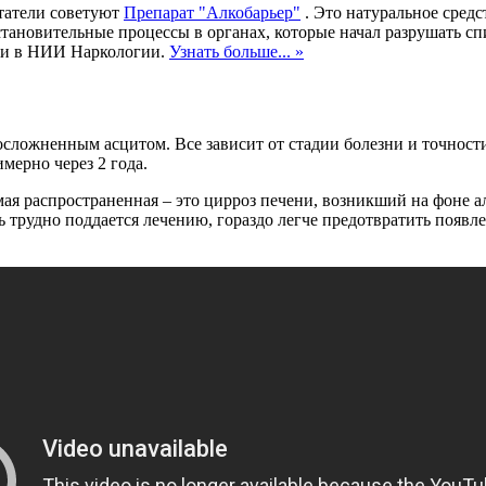
итатели советуют
Препарат "Алкобарьер"
. Это натуральное средс
становительные процессы в органах, которые начал разрушать сп
ями в НИИ Наркологии.
Узнать больше... »
сложненным асцитом. Все зависит от стадии болезни и точности
ерно через 2 года.
амая распространенная – это цирроз печени, возникший на фоне
нь трудно поддается лечению, гораздо легче предотвратить появл