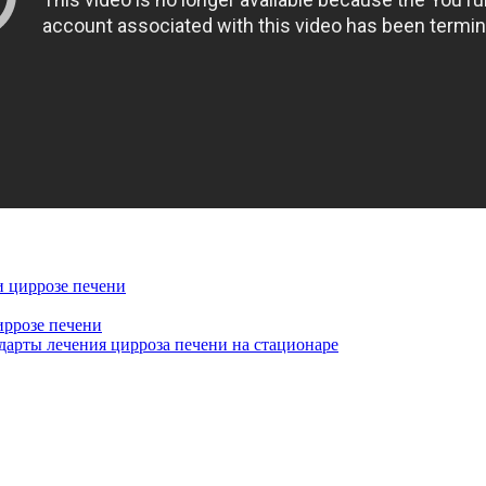
и циррозе печени
иррозе печени
дарты лечения цирроза печени на стационаре