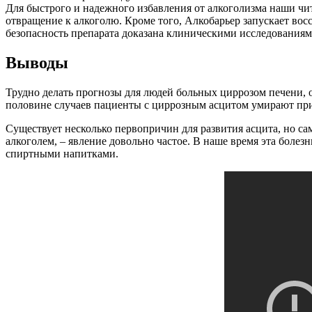
Для быстрого и надежного избавления от алкоголизма наши ч
отвращение к алкоголю. Кроме того, Алкобарьер запускает вос
безопасность препарата доказана клиническими исследовани
Выводы
Трудно делать прогнозы для людей больных циррозом печени, о
половине случаев пациенты с циррозным асцитом умирают прим
Существует несколько первопричин для развития асцита, но с
алкоголем, – явление довольно частое. В наше время эта болез
спиртными напитками.