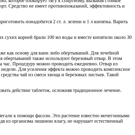
тво, которое блокирует тягу к спиртному, вызывая стойкое
ирт. Средство не имеет противопоказаний, эффективность и
иготовить понадобится 2 ст. л. зелени и 1 л кипятка. Варить
х сухих корней брали 100 мл воды и вместе кипятили около 30
кже как основу для ванн либо обертываний. Для лечебной
ля обертываний также используют березовый отвар. В этом
а час. Процедуру можно проводить ежедневно. Отвар из
– 2 недели. Для усиления эффекта можно проводить комплексное
средства чай из смеси хвоща и березовых листьев. Такой
овать действие таблеток, осложняя традиционное лечение.
ибегали к помощи фасоли. Это растение известно мочегонными
водя из организма лишнюю влагу, не нарушает естественный