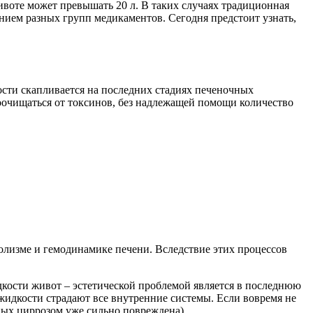
ивоте может превышать 20 л. В таких случаях традиционная
нием разных групп медикаментов. Сегодня предстоит узнать,
лости скапливается на последних стадиях печеночных
оочищаться от токсинов, без надлежащей помощи количество
болизме и гемодинамике печени. Вследствие этих процессов
идкости живот – эстетической проблемой является в последнюю
идкости страдают все внутренние системы. Если вовремя не
ных циррозом уже сильно повреждена).