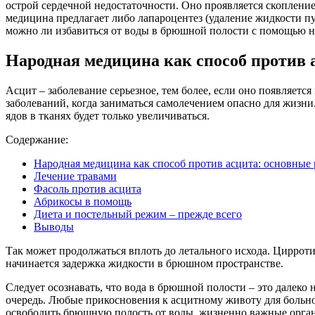
острой сердечной недостаточности. Оно проявляется скоплени
медицина предлагает либо лапароцентез (удаление жидкости пу
можно ли избавиться от воды в брюшной полости с помощью 
Народная медицина как способ против 
Асцит – заболевание серьезное, тем более, если оно появляет
заболеваний, когда заниматься самолечением опасно для жизн
ядов в тканях будет только увеличиваться.
Содержание:
Народная медицина как способ против асцита: основные
Лечение травами
Фасоль против асцита
Абрикосы в помощь
Диета и постельный режим – прежде всего
Выводы
Так может продолжаться вплоть до летального исхода. Цирроти
начинается задержка жидкости в брюшном пространстве.
Следует осознавать, что вода в брюшной полости – это далеко
очередь. Любые прикосновения к асцитному животу для больно
освободить брюшную полость от воды, жизненно важные органы 