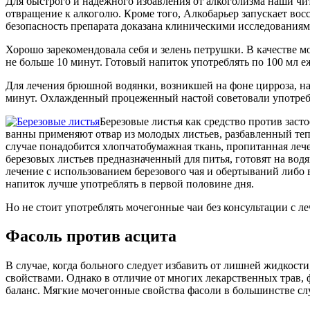
Для быстрого и надежного избавления от алкоголизма наши ч
отвращение к алкоголю. Кроме того, Алкобарьер запускает вос
безопасность препарата доказана клиническими исследовани
Хорошо зарекомендовала себя и зелень петрушки. В качестве мо
не больше 10 минут. Готовый напиток употреблять по 100 мл е
Для лечения брюшной водянки, возникшей на фоне цирроза, на
минут. Охлажденный процеженный настой советовали употребля
Березовые листья как средство против заст
ванны применяют отвар из молодых листьев, разбавленный теп
случае понадобится хлопчатобумажная ткань, пропитанная леч
березовых листьев предназначенный для питья, готовят на водя
лечение с использованием березового чая и обертываний либо в
напиток лучше употреблять в первой половине дня.
Но не стоит употреблять мочегонные чаи без консультации с л
Фасоль против асцита
В случае, когда больного следует избавить от лишней жидкос
свойствами. Однако в отличие от многих лекарственных трав, 
баланс. Мягкие мочегонные свойства фасоли в большинстве слу