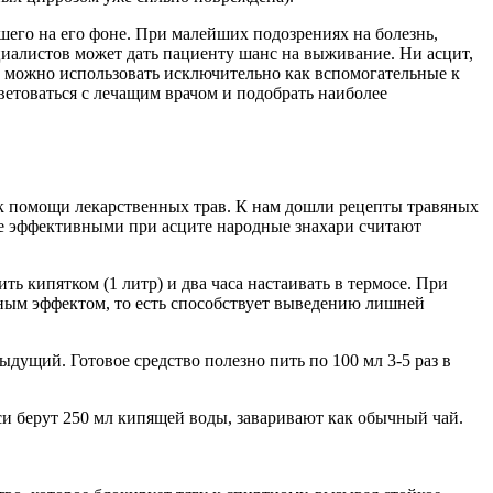
шего на его фоне. При малейших подозрениях на болезнь,
иалистов может дать пациенту шанс на выживание. Ни асцит,
х можно использовать исключительно как вспомогательные к
етоваться с лечащим врачом и подобрать наиболее
 к помощи лекарственных трав. К нам дошли рецепты травяных
е эффективными при асците народные знахари считают
ть кипятком (1 литр) и два часа настаивать в термосе. При
гонным эффектом, то есть способствует выведению лишней
дущий. Готовое средство полезно пить по 100 мл 3-5 раз в
си берут 250 мл кипящей воды, заваривают как обычный чай.