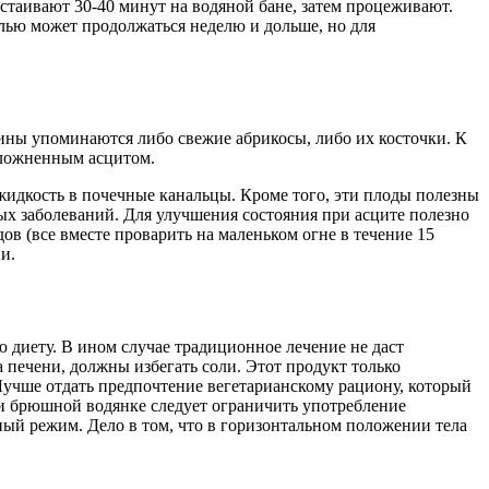
стаивают 30-40 минут на водяной бане, затем процеживают.
олью может продолжаться неделю и дольше, но для
цины упоминаются либо свежие абрикосы, либо их косточки. К
сложненным асцитом.
идкость в почечные канальцы. Кроме того, эти плоды полезны
ых заболеваний. Для улучшения состояния при асците полезно
дов (все вместе проварить на маленьком огне в течение 15
и.
 диету. В ином случае традиционное лечение не даст
 печени, должны избегать соли. Этот продукт только
 Лучше отдать предпочтение вегетарианскому рациону, который
ри брюшной водянке следует ограничить употребление
ный режим. Дело в том, что в горизонтальном положении тела