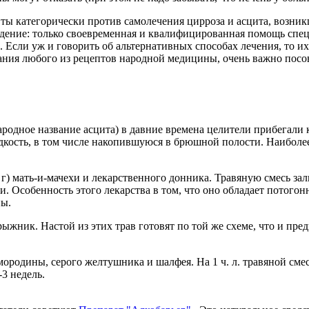
ты категорически против самолечения цирроза и асцита, возник
дение: только своевременная и квалифицированная помощь спец
 Если уж и говорить об альтернативных способах лечения, то и
ния любого из рецептов народной медицины, очень важно посов
родное название асцита) в давние времена целители прибегали
кость, в том числе накопившуюся в брюшной полости. Наиболе
г) мать-и-мачехи и лекарственного донника. Травяную смесь зали
тки. Особенность этого лекарства в том, что оно обладает пото
пы.
ик. Настой из этих трав готовят по той же схеме, что и преды
мородины, серого желтушника и шалфея. На 1 ч. л. травяной сме
3 недель.