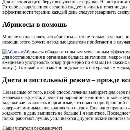
Для лечения асцита берут высушенные стручки. На литр кипятк
Готовое лекарственное средство следует выпить в течение дня
эффективности терапии каждый день следует заваривать свежу
Абрикосы в помощь
Многие из нас знают, что абрикосы – это не только вкусные, 
помощи этого фрукта народные целители прибегают и в случая
Абрикосы обладают сильным мочегонным эффектом: в
для восстановления в организме баланса витаминов, макро- и 
ежедневно употреблять отвар (примерно по 400 мл) из свежих и
минут). Готовый отвар можно подсластить натуральным медом,
Диета и постельный режим – прежде вс
Независимо от того, какой способ лечения выбирает для себя 
желаемого эффекта, а рецепты народной медицины и вовсе буд
задерживает жидкость в организме, что опасно при брюшной во
содержит минимальное количество натрия. Еще одно правило –
жидкости: в день выпивать не больше 1 л напитков. Последнее
почки работают лучше, усиливаются диуретические свойства м
Наши читатели рекомендуют!