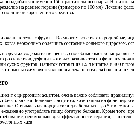
а понадобится примерно 150 г растительного сырья. Напиток на
, разделив на равные порции (примерно по 100 мл). Лечение фас
ю порцию лекарственного средства.
но и очень полезные фрукты. Во многих рецептах народной меди
х, когда необходимо облегчить состояние больного циррозом, о
 фруктах содержатся вещества, способные быстро направлять ж
микроэлементов, дефицит которых развивается на фоне печеночн
ли сухих фруктов. Напиток готовят из 1,5 л кипятка и 400 г пло
 который также является хорошим лекарством для больной печен
его
пациент с циррозным асцитом, очень важно соблюдать правильную
ут бессильными. Больные с асцитом, возникшим на фоне цирроза
дянке. Оптимальная порция соли для больных – до 5 г в сутки.
 ежедневно употреблять пищу, богатую белками. Кроме того, п
 требование, необходимое для эффективности терапии, – постель
очегонных чаев.