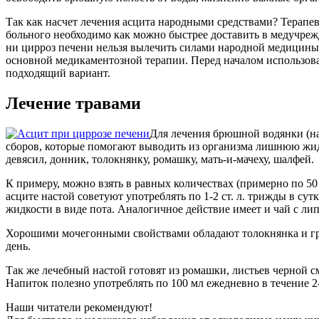
Так как насчет лечения асцита народными средствами? Терапев
больного необходимо как можно быстрее доставить в медучреж
ни цирроз печени нельзя вылечить силами народной медицины.
основной медикаментозной терапии. Перед началом использова
подходящий вариант.
Лечение травами
Для лечения брюшной водянки (на
сборов, которые помогают выводить из организма лишнюю жид
девясил, донник, толокнянку, ромашку, мать-и-мачеху, шалфей.
К примеру, можно взять в равных количествах (примерно по 50 
асците настой советуют употреблять по 1-2 ст. л. трижды в су
жидкости в виде пота. Аналогичное действие имеет и чай с ли
Хорошими мочегонными свойствами обладают толокнянка и грыжн
день.
Так же лечебный настой готовят из ромашки, листьев черной с
Напиток полезно употреблять по 100 мл ежедневно в течение 2-
Наши читатели рекомендуют!