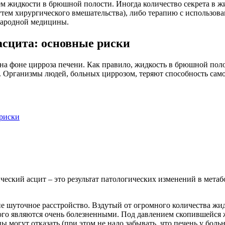
ем жидкости в брюшной полости. Иногда количество секрета в ж
тем хирургического вмешательства), либо терапию с использова
народной медицины.
асцита: основные риски
ся на фоне цирроза печени. Как правило, жидкость в брюшной по
и. Организмы людей, больных циррозом, теряют способность сам
 риски
ческий асцит – это результат патологических изменений в мета
 не шуточное расстройство. Вздутый от огромного количества ж
го являются очень болезненными. Под давлением скопившейся ж
могут отказать (при этом не надо забывать, что печень у боль