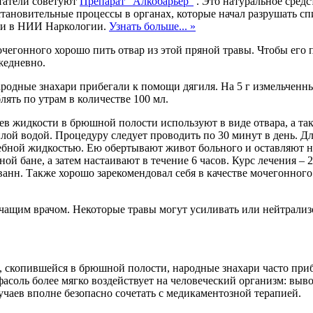
итатели советуют
Препарат "Алкобарьер"
. Это натуральное средс
становительные процессы в органах, которые начал разрушать сп
ями в НИИ Наркологии.
Узнать больше... »
чегонного хорошо пить отвар из этой пряной травы. Чтобы его пр
жедневно.
родные знахари прибегали к помощи дягиля. На 5 г измельченны
ть по утрам в количестве 100 мл.
оев жидкости в брюшной полости используют в виде отвара, а та
лой водой. Процедуру следует проводить по 30 минут в день. Д
ебной жидкостью. Ею обертывают живот больного и оставляют н
ной бане, а затем настаивают в течение 6 часов. Курс лечения 
анн. Также хорошо зарекомендовал себя в качестве мочегонного 
ечащим врачом. Некоторые травы могут усиливать или нейтрализ
ти, скопившейся в брюшной полости, народные знахари часто пр
фасоль более мягко воздействует на человеческий организм: вы
чаев вполне безопасно сочетать с медикаментозной терапией.