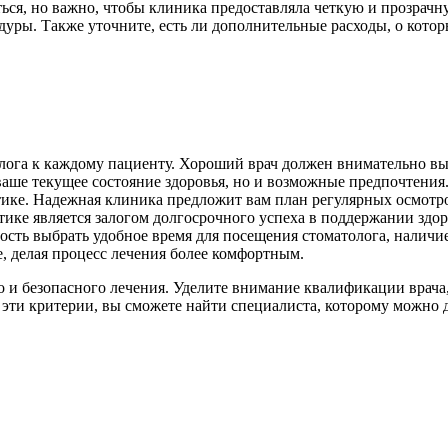
ься, но важно, чтобы клиника предоставляла четкую и прозрачн
уры. Также уточните, есть ли дополнительные расходы, о которы
лога к каждому пациенту. Хороший врач должен внимательно в
ваше текущее состояние здоровья, но и возможные предпочтения
тике. Надежная клиника предложит вам план регулярных осмотр
ке является залогом долгосрочного успеха в поддержании здоро
ость выбрать удобное время для посещения стоматолога, наличи
, делая процесс лечения более комфортным.
о и безопасного лечения. Уделите внимание квалификации врач
эти критерии, вы сможете найти специалиста, которому можно д