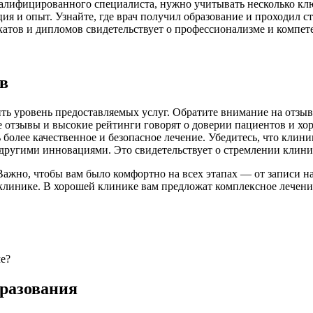
валифицированного специалиста, нужно учитывать несколько к
ция и опыт. Узнайте, где врач получил образование и проходил
тов и дипломов свидетельствует о профессионализме и компете
в
ь уровень предоставляемых услуг. Обратите внимание на отзывы
е отзывы и высокие рейтинги говорят о доверии пациентов и х
 более качественное и безопасное лечение. Убедитесь, что кли
другими инновациями. Это свидетельствует о стремлении клини
Важно, чтобы вам было комфортно на всех этапах — от записи н
 клинике. В хорошей клинике вам предложат комплексное лечени
е?
бразования