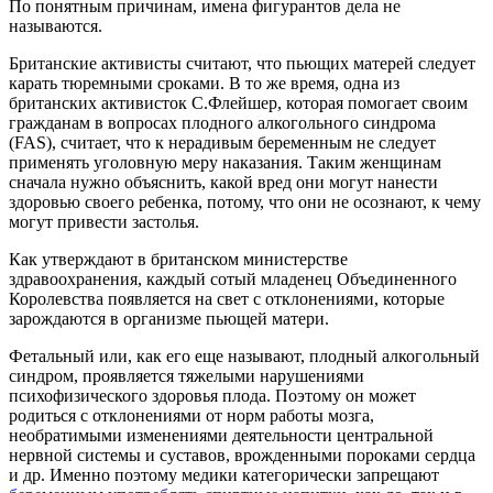
По понятным причинам, имена фигурантов дела не
называются.
Британские активисты считают, что пьющих матерей следует
карать тюремными сроками. В то же время, одна из
британских активисток С.Флейшер, которая помогает своим
гражданам в вопросах плодного алкогольного синдрома
(FAS), считает, что к нерадивым беременным не следует
применять уголовную меру наказания. Таким женщинам
сначала нужно объяснить, какой вред они могут нанести
здоровью своего ребенка, потому, что они не осознают, к чему
могут привести застолья.
Как утверждают в британском министерстве
здравоохранения, каждый сотый младенец Объединенного
Королевства появляется на свет с отклонениями, которые
зарождаются в организме пьющей матери.
Фетальный или, как его еще называют, плодный алкогольный
синдром, проявляется тяжелыми нарушениями
психофизического здоровья плода. Поэтому он может
родиться с отклонениями от норм работы мозга,
необратимыми изменениями деятельности центральной
нервной системы и суставов, врожденными пороками сердца
и др. Именно поэтому медики категорически запрещают