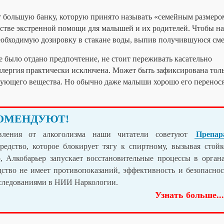
 большую банку, которую принято называть «семейным размеро
естве экстренной помощи для малышей и их родителей. Чтобы на
необходимую дозировку в стакане воды, выпив получившуюся сме
ме было отдано предпочтение, не стоит переживать касательно
ллергия практически исключена. Может быть зафиксирована тол
ующего вещества. Но обычно даже малыши хорошо его перенося
ОМЕНДУЮТ!
вления от алкоголизма наши читатели советуют
Препар
редство, которое блокирует тягу к спиртному, вызывая стойк
, Алкобарьер запускает восстановительные процессы в органа
дство не имеет противопоказаний, эффективность и безопаснос
сследованиями в НИИ Наркологии.
Узнать больше...