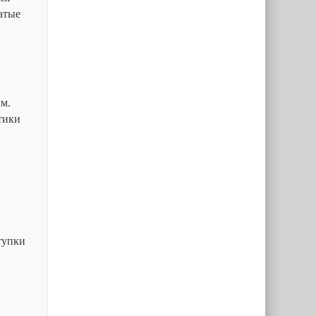
атые
м.
тики
тупки