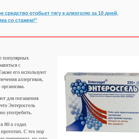
е средство отобьет тягу к алкоголю за 10 дней,
ика со стажем!"
ее популярных
авиться с
Также его используют
 лечения аллергиков,
 организма.
уют для погашения
 что Энтеросгель
но употребить.
в 80-х годах
 прототип. С тех пор
е претерпела, но зато