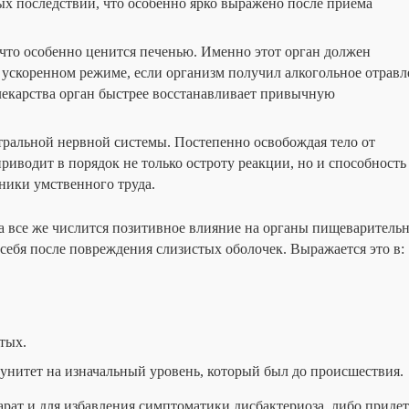
 последствий, что особенно ярко выражено после приема
что особенно ценится печенью. Именно этот орган должен
в ускоренном режиме, если организм получил алкогольное отравл
екарства орган быстрее восстанавливает привычную
ральной нервной системы. Постепенно освобождая тело от
иводит в порядок не только остроту реакции, но и способность
ники умственного труда.
 все же числится позитивное влияние на органы пищеваритель
 себя после повреждения слизистых оболочек. Выражается это в:
тых.
унитет на изначальный уровень, который был до происшествия.
рат и для избавления симптоматики дисбактериоза, либо придет