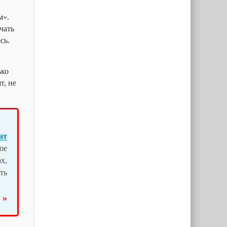
м».
чать
сь.
ько
т, не
ат
ое
х,
ть
 »