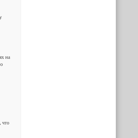
у
ях на
го
, что