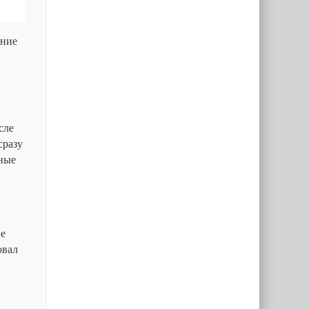
ение
сле
сразу
дные
не
овал