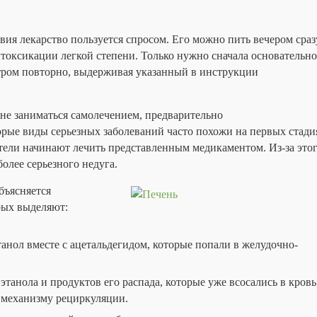
твия лекарство пользуется спросом. Его можно пить вечером сраз
токсикации легкой степени. Только нужно сначала основательно
тром повторно, выдерживая указанный в инструкции
не заниматься самолечением, предварительно
орые виды серьезных заболеваний часто похожи на первых стади
ели начинают лечить представленным медикаментом. Из-за это
олее серьезного недуга.
бъясняется
рых выделяют:
анол вместе с ацетальдегидом, которые попали в желудочно-
танола и продуктов его распада, которые уже всосались в кровь
 механизму рециркуляции.