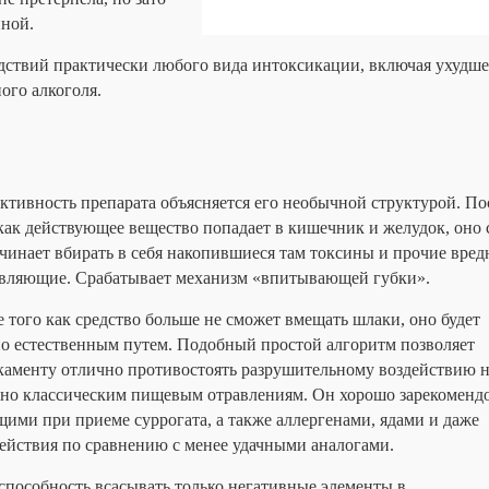
нной.
едствий практически любого вида интоксикации, включая ухудш
ого алкоголя.
тивность препарата объясняется его необычной структурой. По
как действующее вещество попадает в кишечник и желудок, оно 
чинает вбирать в себя накопившиеся там токсины и прочие вре
авляющие. Срабатывает механизм «впитывающей губки».
 того как средство больше не сможет вмещать шлаки, оно будет
но естественным путем. Подобный простой алгоритм позволяет
каменту отлично противостоять разрушительному воздействию 
нно классическим пищевым отравлениям. Он хорошо зарекоменд
щими при приеме суррогата, а также аллергенами, ядами и даже
ействия по сравнению с менее удачными аналогами.
способность всасывать только негативные элементы в