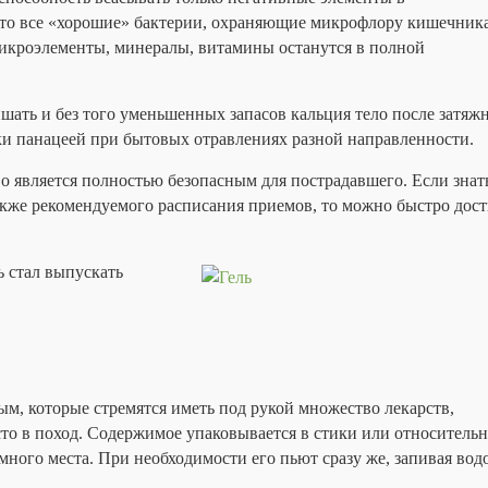
 что все «хорошие» бактерии, охраняющие микрофлору кишечника
икроэлементы, минералы, витамины останутся в полной
ишать и без того уменьшенных запасов кальция тело после затяж
ки панацеей при бытовых отравлениях разной направленности.
во является полностью безопасным для пострадавшего. Если знать
также рекомендуемого расписания приемов, то можно быстро дос
 стал выпускать
м, которые стремятся иметь под рукой множество лекарств,
сто в поход. Содержимое упаковывается в стики или относитель
много места. При необходимости его пьют сразу же, запивая вод