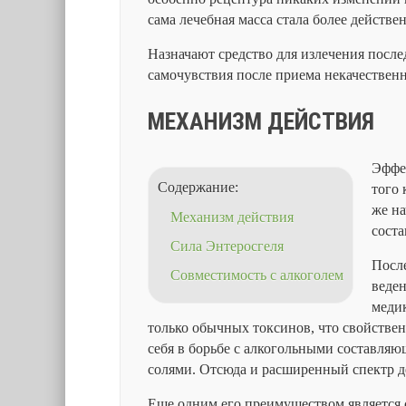
сама лечебная масса стала более действе
Назначают средство для излечения посл
самочувствия после приема некачественн
МЕХАНИЗМ ДЕЙСТВИЯ
Эффек
Содержание:
того 
же на
Механизм действия
сост
Сила Энтеросгеля
После
Совместимость с алкоголем
веде
меди
только обычных токсинов, что свойстве
себя в борьбе с алкогольными составляю
солями. Отсюда и расширенный спектр д
Еще одним его преимуществом является 