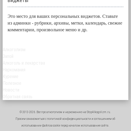
Виджеты
Это место для ваших персональных виджетов. Ставьте
из админки - рубрики, архивы, метки, календарь, свежие
комментарии, произвольное меню и др.
Алкоголизм
Запой
Алкоголь и лекарства
Наркомания
Курение
Полезное
Новости
Обратная связь
© 2013-2026. Все про
алкоголизм
и
наркоманию
на StopAlkogolizm.ru.
Просим ознакомиться с
политикой конфиденциальности
и
соглашением об
использовании файлов cookie
перед началом использования сайта.