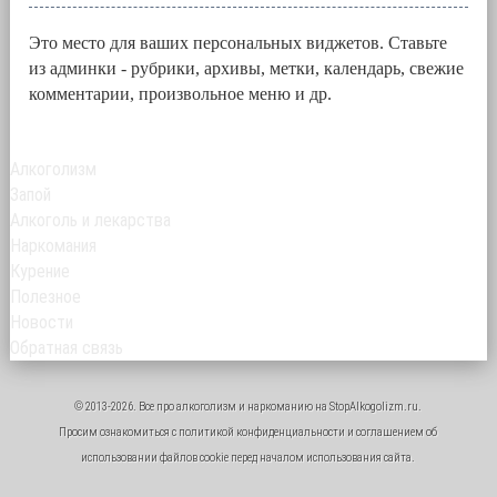
Это место для ваших персональных виджетов. Ставьте
из админки - рубрики, архивы, метки, календарь, свежие
комментарии, произвольное меню и др.
Алкоголизм
Запой
Алкоголь и лекарства
Наркомания
Курение
Полезное
Новости
Обратная связь
© 2013-2026. Все про
алкоголизм
и
наркоманию
на StopAlkogolizm.ru.
Просим ознакомиться с
политикой конфиденциальности
и
соглашением об
использовании файлов cookie
перед началом использования сайта.