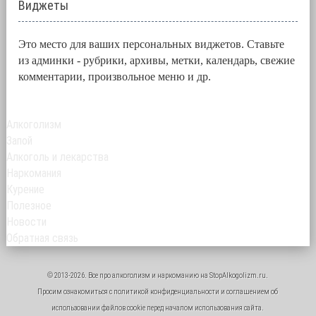
Виджеты
Это место для ваших персональных виджетов. Ставьте
из админки - рубрики, архивы, метки, календарь, свежие
комментарии, произвольное меню и др.
Алкоголизм
Запой
Алкоголь и лекарства
Наркомания
Курение
Полезное
Новости
Обратная связь
© 2013-2026. Все про
алкоголизм
и
наркоманию
на StopAlkogolizm.ru.
Просим ознакомиться с
политикой конфиденциальности
и
соглашением об
использовании файлов cookie
перед началом использования сайта.