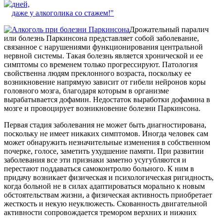
дней,
даже у алкоголика со стажем!"
Дрожательный паралич
или болезнь Паркинсона представляет собой заболевание,
связанное с нарушениями функционирования центральной
нервной системы. Такая болезнь является хронической и ее
симптомы со временем только прогрессируют. Патология
свойственна людям преклонного возраста, поскольку ее
возникновение напрямую зависит от гибели нейронов коры
головного мозга, благодаря которым в организме
вырабатывается дофамин. Недостаток выработки дофамина в
мозге и провоцирует возникновение болезни Паркинсона.
Первая стадия заболевания не может быть диагностирована,
поскольку не имеет никаких симптомов. Иногда человек сам
может обнаружить незначительные изменения в собственном
почерке, голосе, заметить ухудшение памяти. При развитии
заболевания все эти признаки заметно усугубляются и
перестают поддаваться самоконтролю больного. К ним в
придачу возникает физическая и психологическая ригидность,
когда больной не в силах адаптироваться морально к новым
обстоятельствам жизни, а физическая активность приобретает
жесткость и некую неуклюжесть. Скованность двигательной
активности сопровождается тремором верхних и нижних