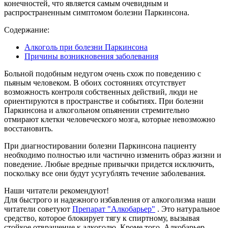
конечностей, что является самым очевидным и
распространенным симптомом болезни Паркинсона.
Содержание:
Алкоголь при болезни Паркинсона
Причины возникновения заболевания
Больной подобным недугом очень схож по поведению с
пьяным человеком. В обоих состояниях отсутствует
возможность контроля собственных действий, люди не
ориентируются в пространстве и событиях. При болезни
Паркинсона и алкогольном опьянении стремительно
отмирают клетки человеческого мозга, которые невозможно
восстановить.
При диагностировании болезни Паркинсона пациенту
необходимо полностью или частично изменить образ жизни и
поведение. Любые вредные привычки придется исключить,
поскольку все они будут усугублять течение заболевания.
Наши читатели рекомендуют!
Для быстрого и надежного избавления от алкоголизма наши
читатели советуют
Препарат "Алкобарьер"
. Это натуральное
средство, которое блокирует тягу к спиртному, вызывая
стойкое отвращение к алкоголю. Кроме того, Алкобарьер