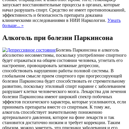
запускает восстановительные процессы в органах, которые
начал разрушать спирт. Средство не имеет противопоказаний,
эффективность и безопасность препарата доказана
клиническими исследованиями в НИИ Наркологии.
Узнать
больше... »
Алкоголь при болезни Паркинсона
Болезнь Паркинсона и алкоголь
абсолютно несовместимы, поскольку употребление спиртного
будет отражаться на общем состоянии человека, угнетать его
настроение, провоцировать затяжные депрессии,
способствовать нарушению работы половой системы. В
глобальном смысле прием спиртного при прогрессирующей
болезни Паркинсона будет способствовать ее стремительному
развитию, поскольку этиловый спирт наравне с заболеванием
разрушает клетки человеческого мозга. Лекарства для лечения
болезни Паркинсона имеют широкий спектр побочных
эффектов психического характера, которые усиливаются, если
принимать препараты вместе со спиртным. К тому же,
алкоголь способствует значительному понижению
артериального давления, которое на фоне лекарств и так
становится достаточно низким и требует коррекции. Таким
образом, можно заметить, что признаки заболевания и его